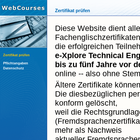
Zertifikat prüfen
Diese Website dient alle
Fachenglischzertifikaten
die erfolgreichen Teil
e-Xplore Technical En
Zertifikat prüfen
bis zu fünf Jahre vor 
Pflichtangaben
Datenschutz
online -- also ohne Stem
Ältere Zertifikate können
Die diesbezüglichen p
konform gelöscht,
weil die Rechtsgrundlag
(Fremdsprachenzertifika
mehr als Nachweis
aktueller Fremdsprachen